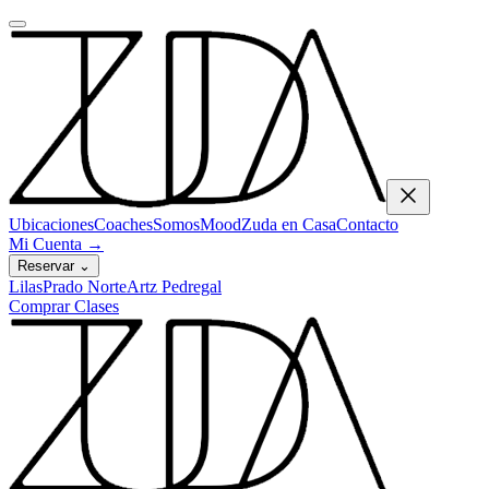
Ubicaciones
Coaches
Somos
Mood
Zuda en Casa
Contacto
Mi Cuenta
→
Reservar
⌄
Lilas
Prado Norte
Artz Pedregal
Comprar Clases