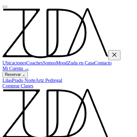
Ubicaciones
Coaches
Somos
Mood
Zuda en Casa
Contacto
Mi Cuenta
→
Reservar
⌄
Lilas
Prado Norte
Artz Pedregal
Comprar Clases