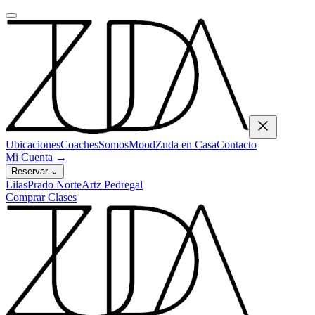
Ubicaciones
Coaches
Somos
Mood
Zuda en Casa
Contacto
Mi Cuenta
→
Reservar
⌄
Lilas
Prado Norte
Artz Pedregal
Comprar Clases