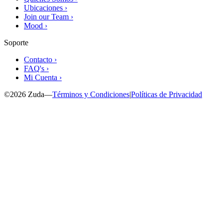
Ubicaciones ›
Join our Team ›
Mood ›
Soporte
Contacto ›
FAQ's ›
Mi Cuenta ›
©
2026
Zuda
—
Términos y Condiciones
|
Políticas de Privacidad