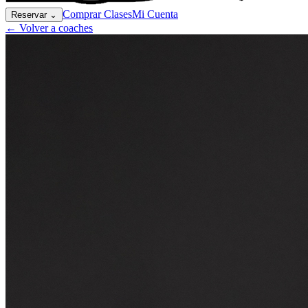
Comprar Clases
Mi Cuenta
Reservar
⌄
← Volver a coaches