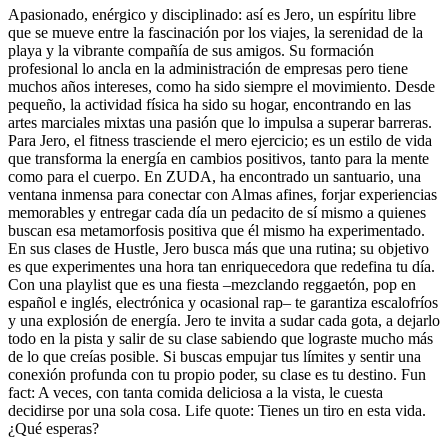
Apasionado, enérgico y disciplinado: así es Jero, un espíritu libre
que se mueve entre la fascinación por los viajes, la serenidad de la
playa y la vibrante compañía de sus amigos. Su formación
profesional lo ancla en la administración de empresas pero tiene
muchos años intereses, como ha sido siempre el movimiento. Desde
pequeño, la actividad física ha sido su hogar, encontrando en las
artes marciales mixtas una pasión que lo impulsa a superar barreras.
Para Jero, el fitness trasciende el mero ejercicio; es un estilo de vida
que transforma la energía en cambios positivos, tanto para la mente
como para el cuerpo. En ZUDA, ha encontrado un santuario, una
ventana inmensa para conectar con Almas afines, forjar experiencias
memorables y entregar cada día un pedacito de sí mismo a quienes
buscan esa metamorfosis positiva que él mismo ha experimentado.
En sus clases de Hustle, Jero busca más que una rutina; su objetivo
es que experimentes una hora tan enriquecedora que redefina tu día.
Con una playlist que es una fiesta –mezclando reggaetón, pop en
español e inglés, electrónica y ocasional rap– te garantiza escalofríos
y una explosión de energía. Jero te invita a sudar cada gota, a dejarlo
todo en la pista y salir de su clase sabiendo que lograste mucho más
de lo que creías posible. Si buscas empujar tus límites y sentir una
conexión profunda con tu propio poder, su clase es tu destino. Fun
fact: A veces, con tanta comida deliciosa a la vista, le cuesta
decidirse por una sola cosa. Life quote: Tienes un tiro en esta vida.
¿Qué esperas?