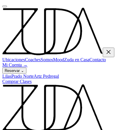
Ubicaciones
Coaches
Somos
Mood
Zuda en Casa
Contacto
Mi Cuenta
→
Reservar
⌄
Lilas
Prado Norte
Artz Pedregal
Comprar Clases