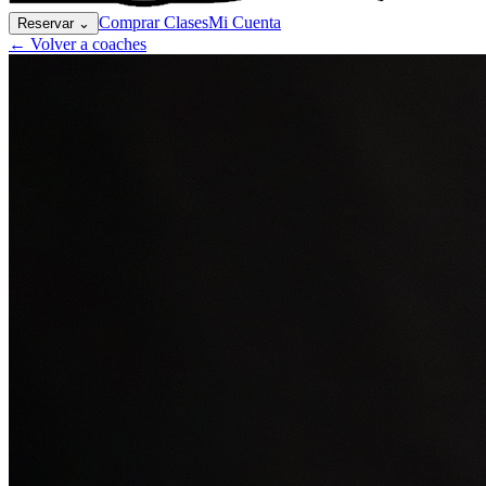
Comprar Clases
Mi Cuenta
Reservar
⌄
← Volver a coaches