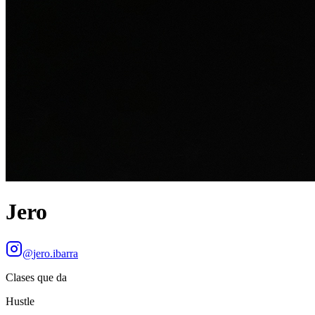
Jero
@
jero.ibarra
Clases que da
Hustle