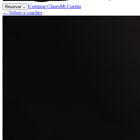
Comprar Clases
Mi Cuenta
Reservar
⌄
← Volver a coaches