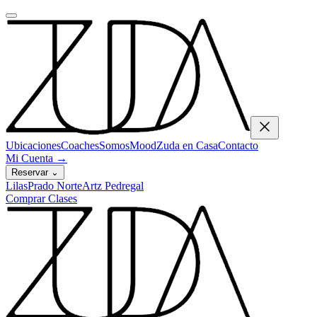
Ubicaciones
Coaches
Somos
Mood
Zuda en Casa
Contacto
Mi Cuenta
→
Reservar
⌄
Lilas
Prado Norte
Artz Pedregal
Comprar Clases