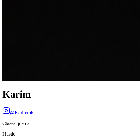
Karim
@
Karimmb_
Clases que da
Hustle