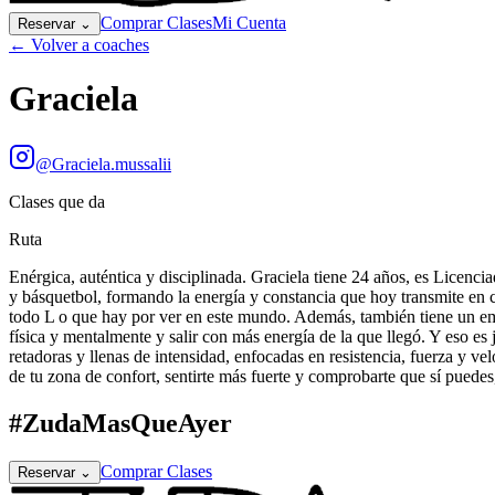
Comprar Clases
Mi Cuenta
Reservar
⌄
← Volver a coaches
Graciela
@
Graciela.mussalii
Clases que da
Ruta
Enérgica, auténtica y disciplinada. Graciela tiene 24 años, es Licenci
y básquetbol, formando la energía y constancia que hoy transmite en c
todo L o que hay por ver en este mundo. Además, también tiene un empre
física y mentalmente y salir con más energía de la que llegó. Y eso es
retadoras y llenas de intensidad, enfocadas en resistencia, fuerza y v
de tu zona de confort, sentirte más fuerte y comprobarte que sí puedes
#ZudaMasQueAyer
Comprar Clases
Reservar
⌄