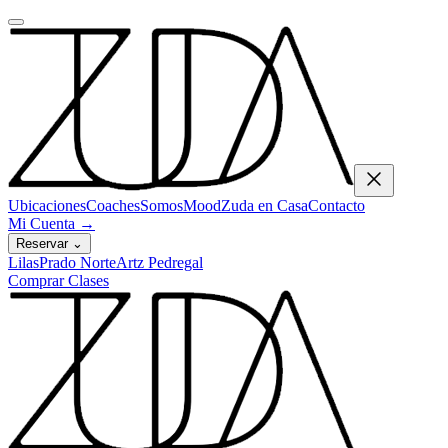
Ubicaciones
Coaches
Somos
Mood
Zuda en Casa
Contacto
Mi Cuenta
→
Reservar
⌄
Lilas
Prado Norte
Artz Pedregal
Comprar Clases