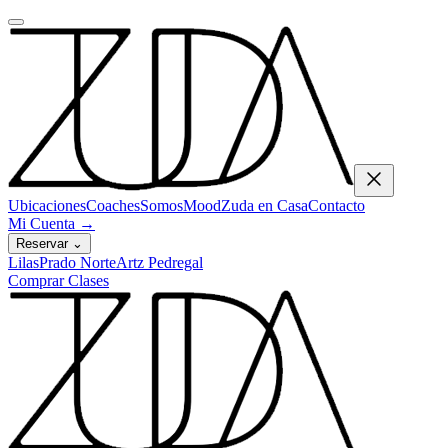
Ubicaciones
Coaches
Somos
Mood
Zuda en Casa
Contacto
Mi Cuenta
→
Reservar
⌄
Lilas
Prado Norte
Artz Pedregal
Comprar Clases