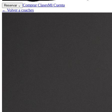
Comprar Clases
Mi Cuenta
Reservar
⌄
← Volver a coaches