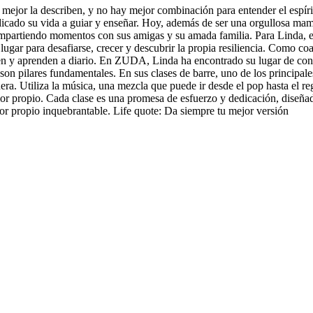
 mejor la describen, y no hay mejor combinación para entender el espír
cado su vida a guiar y enseñar. Hoy, además de ser una orgullosa mamá d
compartiendo momentos con sus amigas y su amada familia. Para Linda, e
lugar para desafiarse, crecer y descubrir la propia resiliencia. Como co
n y aprenden a diario. En ZUDA, Linda ha encontrado su lugar de confi
on pilares fundamentales. En sus clases de barre, uno de los principale
era. Utiliza la música, una mezcla que puede ir desde el pop hasta el r
mor propio. Cada clase es una promesa de esfuerzo y dedicación, diseñad
mor propio inquebrantable. Life quote: Da siempre tu mejor versión