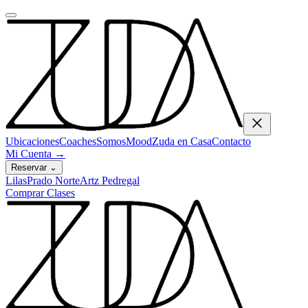
Ubicaciones
Coaches
Somos
Mood
Zuda en Casa
Contacto
Mi Cuenta
→
Reservar
⌄
Lilas
Prado Norte
Artz Pedregal
Comprar Clases