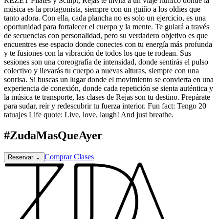
REZET Pilates y Sculpt, Rejas te invita a un viaje rítmico donde la
música es la protagonista, siempre con un guiño a los oldies que
tanto adora. Con ella, cada plancha no es solo un ejercicio, es una
oportunidad para fortalecer el cuerpo y la mente. Te guiará a través
de secuencias con personalidad, pero su verdadero objetivo es que
encuentres ese espacio donde conectes con tu energía más profunda
y te fusiones con la vibración de todos los que te rodean. Sus
sesiones son una coreografía de intensidad, donde sentirás el pulso
colectivo y llevarás tu cuerpo a nuevas alturas, siempre con una
sonrisa. Si buscas un lugar donde el movimiento se convierta en una
experiencia de conexión, donde cada repetición se sienta auténtica y
la música te transporte, las clases de Rejas son tu destino. Prepárate
para sudar, reír y redescubrir tu fuerza interior. Fun fact: Tengo 20
tatuajes Life quote: Live, love, laugh! And just breathe.
#ZudaMasQueAyer
Comprar Clases
Reservar
⌄